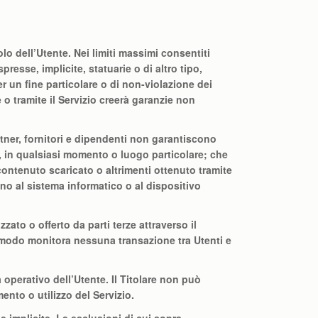
olo dell’Utente. Nei limiti massimi consentiti
resse, implicite, statuarie o di altro tipo,
r un fine particolare o di non-violazione dei
e o tramite il Servizio creerà garanzie non
artner, fornitori e dipendenti non garantiscono
ra, in qualsiasi momento o luogo particolare; che
 contenuto scaricato o altrimenti ottenuto tramite
anno al sistema informatico o al dispositivo
ato o offerto da parti terze attraverso il
un modo monitora nessuna transazione tra Utenti e
 operativo dell’Utente. Il Titolare non può
nto o utilizzo del Servizio.