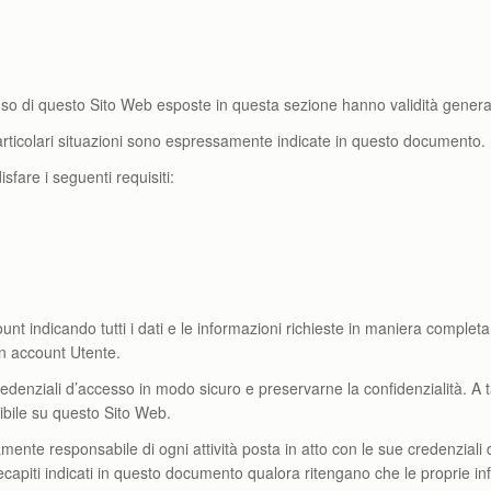
uso di questo Sito Web esposte in questa sezione hanno validità genera
 particolari situazioni sono espressamente indicate in questo documento.
sfare i seguenti requisiti:
unt indicando tutti i dati e le informazioni richieste in maniera completa 
un account Utente.
redenziali d’accesso in modo sicuro e preservarne la confidenzialità. A 
nibile su questo Sito Web.
nte responsabile di ogni attività posta in atto con le sue credenziali d
apiti indicati in questo documento qualora ritengano che le proprie in