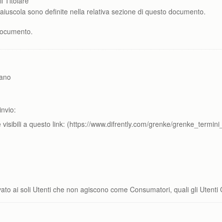
l Titolare
maiuscola sono definite nella relativa sezione di questo documento.
documento.
lano
invio:
visibili a questo link: (https://www.difrently.com/grenke/grenke_termin
ervato ai soli Utenti che non agiscono come Consumatori, quali gli Utenti