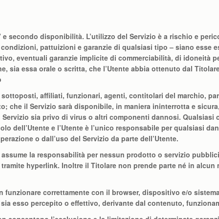
e secondo disponibilità. L’utilizzo del Servizio è a rischio e peric
condizioni, pattuizioni e garanzie di qualsiasi tipo – siano esse esp
vo, eventuali garanzie implicite di commerciabilità, di idoneità pe
e, sia essa orale o scritta, che l’Utente abbia ottenuto dal Titolar
o
sottoposti, affiliati, funzionari, agenti, contitolari del marchio, p
to; che il Servizio sarà disponibile, in maniera ininterrotta e sicu
 il Servizio sia privo di virus o altri componenti dannosi. Qualsiasi
ricolo dell’Utente e l’Utente è l’unico responsabile per qualsiasi d
 operazione o dall’uso del Servizio da parte dell’Utente.
i assume la responsabilità per nessun prodotto o servizio pubblicizz
 tramite hyperlink. Inoltre il Titolare non prende parte né in alc
n funzionare correttamente con il browser, dispositivo e/o sistema
ia esso percepito o effettivo, derivante dal contenuto, funzioname