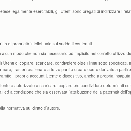
pretese legalmente esercitabili, gli Utenti sono pregati di indirizzare i rela
tto di proprietà intellettuale sui suddetti contenuti.
n alcun modo che non sia necessario od implicito nel corretto utilizzo de
i Utenti di copiare, scaricare, condividere oltre i limiti sotto specificati
mare, trasferire/alienare a terze parti o creare opere derivate a partir
 tramite il proprio account Utente o dispositivo, anche a propria insaputa
nte è autorizzato a scaricare, copiare e/o condividere determinati con
ed a condizione che sia osservata l’attribuzione della paternità dell’o
lla normativa sul diritto d’autore.