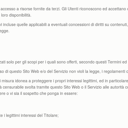
ccesso a risorse fornite da terzi. Gli Utenti riconoscono ed accettano ch
oro disponibilità.
 ivi incluse quelle applicabili a eventuali concessioni di diritti su contenu
legge.
ti solo per gli scopi per i quali sono offerti, secondo questi Termini ed 
so di questo Sito Web e/o del Servizio non violi la legge, i regolamenti o i d
 ogni misura idonea a proteggere i propri interessi legittimi, ed in partico
tà censurabile svolta tramite questo Sito Web o il Servizio alle autorità c
re o vi sia il sospetto che ponga in essere:
 legittimi interessi del Titolare;