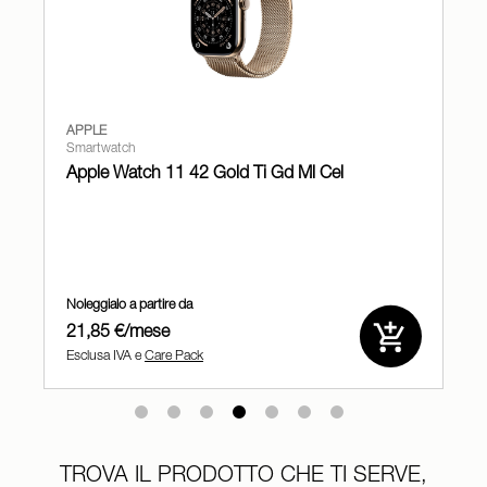
APPLE
Smartphones
Apple iPhone 17 - 5G smartphone -
dual SIM /Memoria Interna 256 GB - display OLED - 6.3" -
2622 x 1206 pixel (120 Hz) - 2x fotocamere posteriori 48 MP,
48 MP - front camera 18 Megapixel - bianco
Noleggialo a partire da
25,16 €/mese
Esclusa IVA e
Care Pack
TROVA IL PRODOTTO CHE TI SERVE,