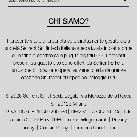
da completare".
richiesta da parte della stessa.
I beni a noleggio non devono essere messi in ammortamento nel
bilancio, poiché i canoni vengono considerati un servizio. I
CHI SIAMO?
canoni di noleggio sono deducibili ai fini IRES e IRAP
Il presente sito è di proprietà ed è direttamente gestito dalla
società
Selfrent Srl
, fintech italiana specializzata in piattaforme
di renting e-commerce e plug-in digitali B2B. I prodotti
presenti su questo sito sono offerti da
Selfrent Srl
e la
soluzione di locazione operativa viene offerta da
grenke
Locazione Srl
, leader europeo nel noleggio B2B.
© 2026 Selfrent S.r.l. | Sede Legale: Via Morozzo della Rocca
6 - 20123 Milano
P.IVA, RI e CF: 10503290966 | REA: MI - 2536200 | Capitale
sociale 20.000€ i.v. | PEC: selfrent@legalmail.it
Privacy
policy
Cookie Policy
Termini e Condizioni