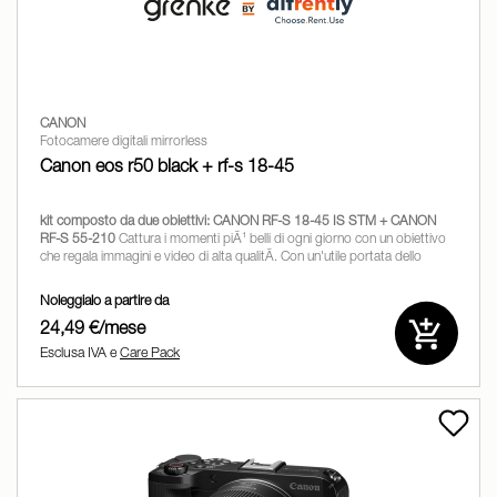
CANON
Fotocamere digitali mirrorless
Canon eos r50 black + rf-s 18-45
kit composto da due obiettivi: CANON RF-S 18-45 IS STM + CANON
RF-S 55-210
Cattura i momenti piÃ¹ belli di ogni giorno con un obiettivo
che regala immagini e video di alta qualitÃ. Con un'utile portata dello
zoom e una
Noleggialo a partire da
24,49 €/mese
Esclusa IVA e
Care Pack