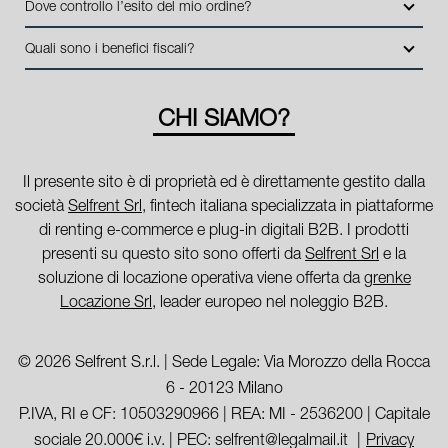
Dove controllo l’esito del mio ordine?
vantaggi di gestione per i propri clienti.
S.p.A., società specializzata nel settore della locazione operativa
la consegna a domicilio dei beni
Una volta fatto login vai sull’icona con l’omino e clicca su "ordini
di beni mobili strumentali (B2B), previa approvazione della
Quali sono i benefici fiscali?
da completare".
richiesta da parte della stessa.
I beni a noleggio non devono essere messi in ammortamento nel
bilancio, poiché i canoni vengono considerati un servizio. I
CHI SIAMO?
canoni di noleggio sono deducibili ai fini IRES e IRAP
Il presente sito è di proprietà ed è direttamente gestito dalla
società
Selfrent Srl
, fintech italiana specializzata in piattaforme
di renting e-commerce e plug-in digitali B2B. I prodotti
presenti su questo sito sono offerti da
Selfrent Srl
e la
soluzione di locazione operativa viene offerta da
grenke
Locazione Srl
, leader europeo nel noleggio B2B.
© 2026 Selfrent S.r.l. | Sede Legale: Via Morozzo della Rocca
6 - 20123 Milano
P.IVA, RI e CF: 10503290966 | REA: MI - 2536200 | Capitale
sociale 20.000€ i.v. | PEC: selfrent@legalmail.it
Privacy