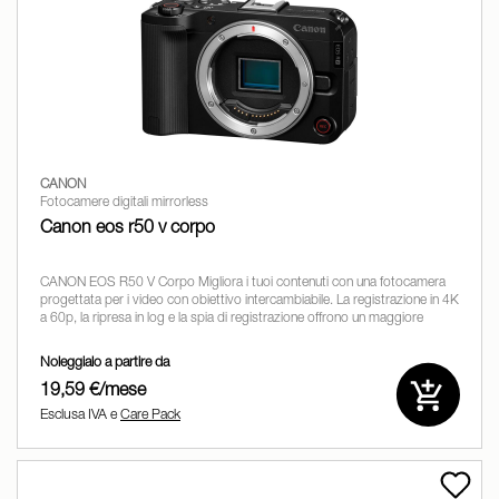
CANON
Fotocamere digitali mirrorless
Canon eos r50 v corpo
CANON EOS R50 V Corpo Migliora i tuoi contenuti con una fotocamera
progettata per i video con obiettivo intercambiabile. La registrazione in 4K
a 60p, la ripresa in log e la spia di registrazione offrono un maggiore
controllo creativo. EOS
Noleggialo a partire da
19,59 €/mese
Esclusa IVA e
Care Pack