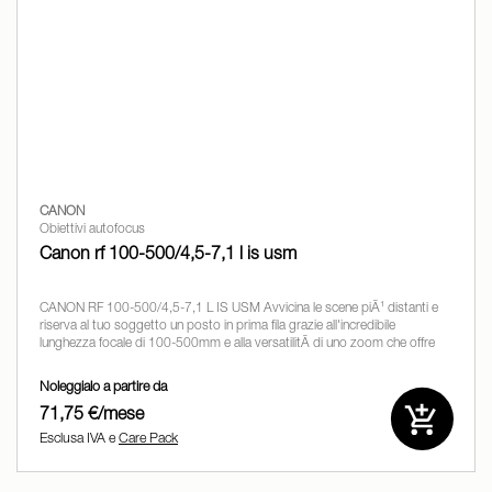
CANON
Obiettivi autofocus
Canon rf 100-500/4,5-7,1 l is usm
CANON RF 100-500/4,5-7,1 L IS USM Avvicina le scene piÃ¹ distanti e
riserva al tuo soggetto un posto in prima fila grazie all'incredibile
lunghezza focale di 100-500mm e alla versatilitÃ di uno zoom che offre
dettagli sorprendenti, nitidezza e prestazioni
Noleggialo a partire da
71,75 €/mese
Esclusa IVA e
Care Pack