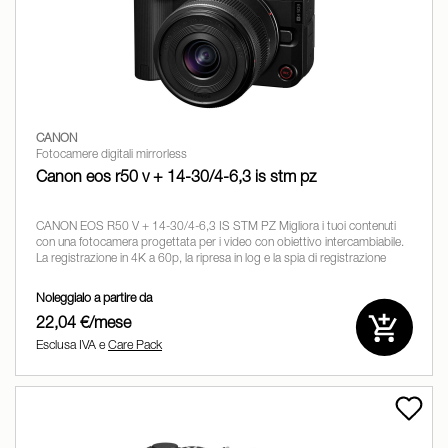
CANON
Fotocamere digitali mirrorless
Canon eos r50 v + 14-30/4-6,3 is stm pz
CANON EOS R50 V + 14-30/4-6,3 IS STM PZ Migliora i tuoi contenuti
con una fotocamera progettata per i video con obiettivo intercambiabile.
La registrazione in 4K a 60p, la ripresa in log e la spia di registrazione
offrono un
Noleggialo a partire da
22,04 €/mese
Esclusa IVA e
Care Pack