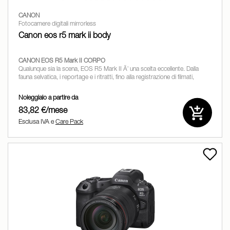
CANON
Fotocamere digitali mirrorless
Canon eos r5 mark ii body
CANON EOS R5 Mark II CORPO
Qualunque sia la scena, EOS R5 Mark II Ã¨ una scelta eccellente. Dalla
fauna selvatica, i reportage e i ritratti, fino alla registrazione di filmati,
interviste e documentari, gli storyteller apprezzeranno le prestazioni e
Noleggialo a partire da
83,82 €/mese
Esclusa IVA e
Care Pack