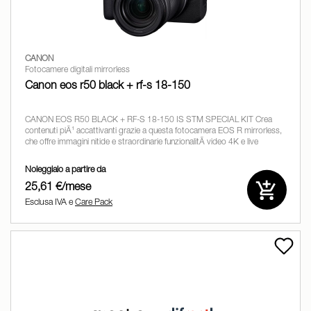
CANON
Fotocamere digitali mirrorless
Canon eos r50 black + rf-s 18-150
CANON EOS R50 BLACK + RF-S 18-150 IS STM SPECIAL KIT Crea
contenuti piÃ¹ accattivanti grazie a questa fotocamera EOS R mirrorless,
che offre immagini nitide e straordinarie funzionalitÃ video 4K e live
streaming. Un versatile dispositivo professionale.
BORN TO
Noleggialo a partire da
25,61 €/mese
Esclusa IVA e
Care Pack