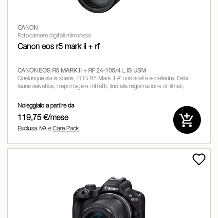
CANON
Fotocamere digitali mirrorless
Canon eos r5 mark ii + rf
CANON EOS R5 MARK II + RF 24-105/4 L IS USM
Qualunque sia la scena, EOS R5 Mark II Ã¨ una scelta eccellente. Dalla
fauna selvatica, i reportage e i ritratti, fino alla registrazione di filmati,
interviste e documentari, gli
Noleggialo a partire da
119,75 €/mese
Esclusa IVA e
Care Pack